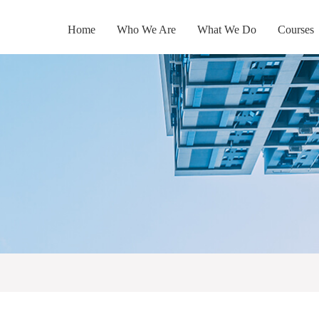
Home
Who We Are
What We Do
Courses
搜索