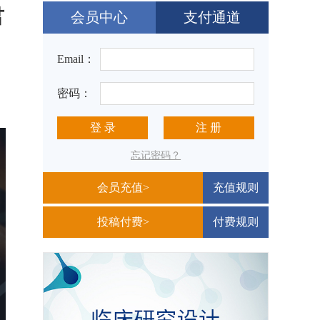
君
会员中心
支付通道
Email：
密码：
登 录
注 册
忘记密码？
会员充值>
充值规则
投稿付费>
付费规则