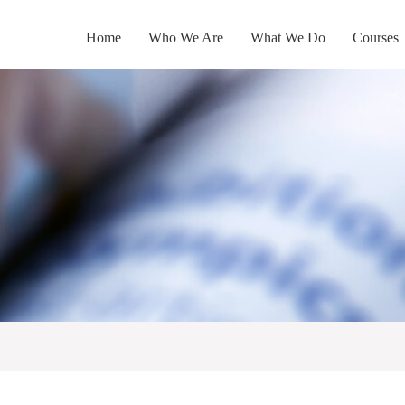
Home
Who We Are
What We Do
Courses
搜索